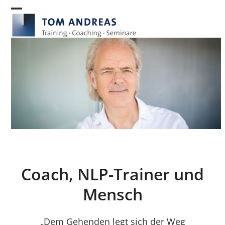
Skip
to
Open
Close
content
mobile
mobile
menu
menu
Coach, NLP-Trainer und
Mensch
„Dem Gehenden legt sich der Weg