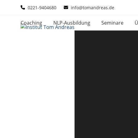
Skip
0221-9404680
info@tomandreas.de
to
content
Coaching
NLP-Ausbildung
Seminare
Ü