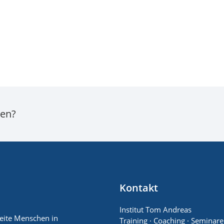
ten?
Kontakt
Institut Tom Andreas
leite Menschen in
Training · Coaching · Seminare